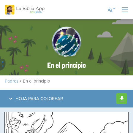
Current Language
Spanish
English UK
En el principio
English US
Romanian
Padres
> En el principio
Russian
Ukrainian
HOJA PARA COLOREAR