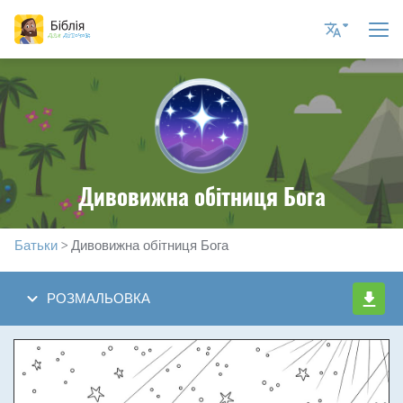
Current Language
Ukrainian
English UK
Дивовижна обітниця Бога
English US
Romanian
Батьки
> Дивовижна обітниця Бога
Russian
Spanish
РОЗМАЛЬОВКА