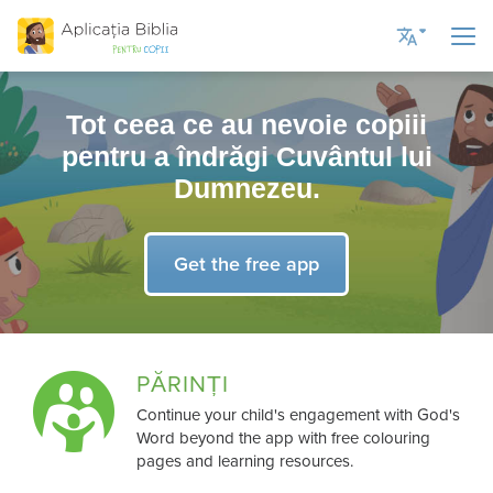
Tot ceea ce au nevoie copiii
Current Language
pentru a îndrăgi Cuvântul lui
Romanian
Dumnezeu.
English UK
English US
Get the free app
Russian
Spanish
Ukrainian
PĂRINȚI
Continue your child's engagement with God's
Word beyond the app with free colouring
pages and learning resources.