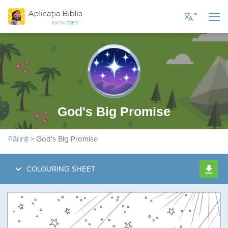
Current Language
Romanian
English UK
God's Big Promise
English US
Russian
Părinți
> God's Big Promise
Spanish
Ukrainian
COLOURING SHEET